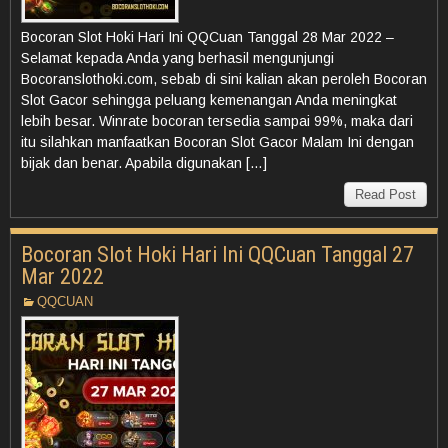
Bocoran Slot Hoki Hari Ini QQCuan Tanggal 28 Mar 2022 –
Selamat kepada Anda yang berhasil mengunjungi
Bocoranslothoki.com, sebab di sini kalian akan peroleh Bocoran
Slot Gacor sehingga peluang kemenangan Anda meningkat
lebih besar. Winrate bocoran tersedia sampai 99%, maka dari
itu silahkan manfaatkan Bocoran Slot Gacor Malam Ini dengan
bijak dan benar. Apabila digunakan […]
Read Post
Bocoran Slot Hoki Hari Ini QQCuan Tanggal 27
Mar 2022
QQCUAN