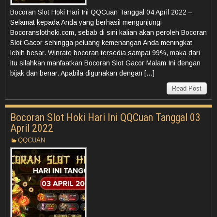
Bocoran Slot Hoki Hari Ini QQCuan Tanggal 04 April 2022 –
Selamat kepada Anda yang berhasil mengunjungi
Bocoranslothoki.com, sebab di sini kalian akan peroleh Bocoran
Slot Gacor sehingga peluang kemenangan Anda meningkat
lebih besar. Winrate bocoran tersedia sampai 99%, maka dari
itu silahkan manfaatkan Bocoran Slot Gacor Malam Ini dengan
bijak dan benar. Apabila digunakan dengan […]
Read Post
Bocoran Slot Hoki Hari Ini QQCuan Tanggal 03
April 2022
QQCUAN