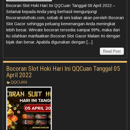
Bocoran Slot Hoki Hari Ini QQCuan Tanggal 06 April 2022 –
Selamat kepada Anda yang berhasil mengunjungi
Bocoranslothoki.com, sebab di sini kalian akan peroleh Bocoran
Slot Gacor sehingga peluang kemenangan Anda meningkat
lebih besar. Winrate bocoran tersedia sampai 99%, maka dari
itu silahkan manfaatkan Bocoran Slot Gacor Malam Ini dengan
bijak dan benar. Apabila digunakan dengan […]
Read Post
Bocoran Slot Hoki Hari Ini QQCuan Tanggal 05
April 2022
QQCUAN