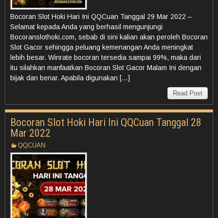
Bocoran Slot Hoki Hari Ini QQCuan Tanggal 29 Mar 2022 –
Selamat kepada Anda yang berhasil mengunjungi
Bocoranslothoki.com, sebab di sini kalian akan peroleh Bocoran
Slot Gacor sehingga peluang kemenangan Anda meningkat
lebih besar. Winrate bocoran tersedia sampai 99%, maka dari
itu silahkan manfaatkan Bocoran Slot Gacor Malam Ini dengan
bijak dan benar. Apabila digunakan […]
Read Post
Bocoran Slot Hoki Hari Ini QQCuan Tanggal 28
Mar 2022
QQCUAN