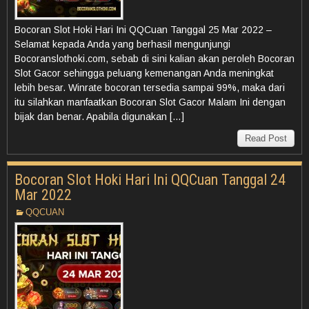
Bocoran Slot Hoki Hari Ini QQCuan Tanggal 25 Mar 2022 –
Selamat kepada Anda yang berhasil mengunjungi
Bocoranslothoki.com, sebab di sini kalian akan peroleh Bocoran
Slot Gacor sehingga peluang kemenangan Anda meningkat
lebih besar. Winrate bocoran tersedia sampai 99%, maka dari
itu silahkan manfaatkan Bocoran Slot Gacor Malam Ini dengan
bijak dan benar. Apabila digunakan […]
Read Post
Bocoran Slot Hoki Hari Ini QQCuan Tanggal 24
Mar 2022
QQCUAN