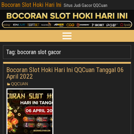
Bocoran Slot Hoki Hari Ini
Situs Judi Gacor QQCuan
Tag:
bocoran slot gacor
Bocoran Slot Hoki Hari Ini QQCuan Tanggal 06
April 2022
QQCUAN