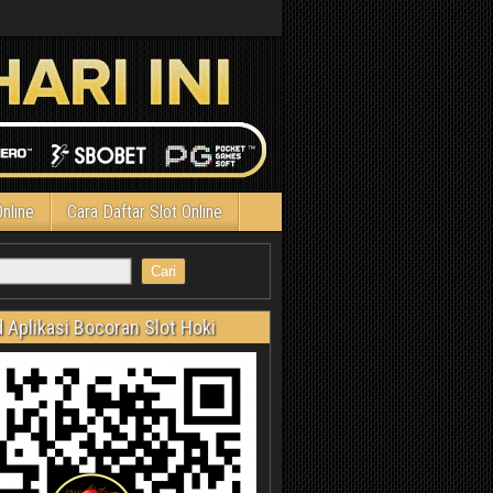
Online
Cara Daftar Slot Online
 Aplikasi Bocoran Slot Hoki