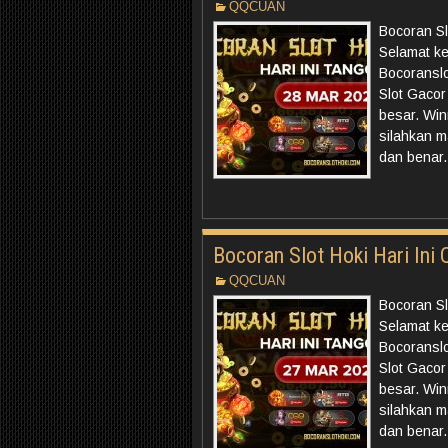
QQCUAN
Bocoran Sl
Selamat k
Bocoranslo
Slot Gaco
besar. Win
silahkan m
dan benar.
Bocoran Slot Hoki Hari In
QQCUAN
Bocoran Sl
Selamat k
Bocoranslo
Slot Gaco
besar. Win
silahkan m
dan benar.