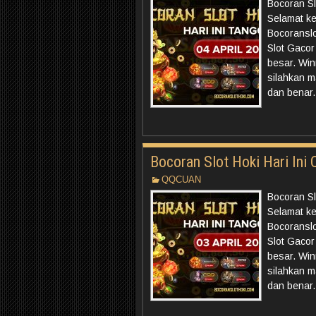
Bocoran Sl
Selamat k
Bocoranslo
Slot Gaco
besar. Win
silahkan m
dan benar.
Bocoran Slot Hoki Hari Ini
QQCUAN
Bocoran Sl
Selamat k
Bocoranslo
Slot Gaco
besar. Win
silahkan m
dan benar.