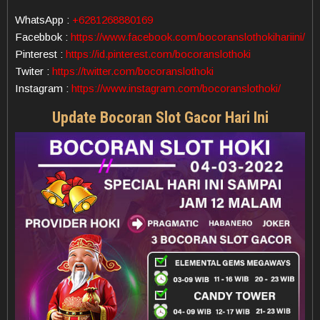
WhatsApp :
+6281268880169
Facebbok :
https://www.facebook.com/bocoranslothokihariini/
Pinterest :
https://id.pinterest.com/bocoranslothoki
Twiter :
https://twitter.com/bocoranslothoki
Instagram :
https://www.instagram.com/bocoranslothoki/
Update Bocoran Slot Gacor Hari Ini