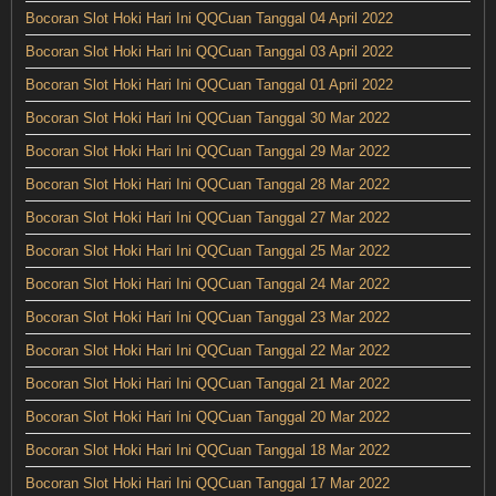
Bocoran Slot Hoki Hari Ini QQCuan Tanggal 04 April 2022
Bocoran Slot Hoki Hari Ini QQCuan Tanggal 03 April 2022
Bocoran Slot Hoki Hari Ini QQCuan Tanggal 01 April 2022
Bocoran Slot Hoki Hari Ini QQCuan Tanggal 30 Mar 2022
Bocoran Slot Hoki Hari Ini QQCuan Tanggal 29 Mar 2022
Bocoran Slot Hoki Hari Ini QQCuan Tanggal 28 Mar 2022
Bocoran Slot Hoki Hari Ini QQCuan Tanggal 27 Mar 2022
Bocoran Slot Hoki Hari Ini QQCuan Tanggal 25 Mar 2022
Bocoran Slot Hoki Hari Ini QQCuan Tanggal 24 Mar 2022
Bocoran Slot Hoki Hari Ini QQCuan Tanggal 23 Mar 2022
Bocoran Slot Hoki Hari Ini QQCuan Tanggal 22 Mar 2022
Bocoran Slot Hoki Hari Ini QQCuan Tanggal 21 Mar 2022
Bocoran Slot Hoki Hari Ini QQCuan Tanggal 20 Mar 2022
Bocoran Slot Hoki Hari Ini QQCuan Tanggal 18 Mar 2022
Bocoran Slot Hoki Hari Ini QQCuan Tanggal 17 Mar 2022