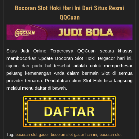
Bocoran Slot Hoki Hari Ini Dari Situs Resmi
QQCuan
Situs Judi Online Terpercaya QQCuan secara khusus
membocorkan Update Bocoran Slot Hoki Tergacor hari ini,
tujuan dari pada hal tersebut adalah untuk memperbesar
peluang kemenangan Anda dalam bermain Slot di semua
provider ternama. Pendafatran akun Slot Hoki bisa langsung
melalui menu daftar di bawah.
Tag:
bocoran slot gacor
,
bocoran slot gacor hari ini
,
bocoran slot