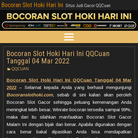
Bocoran Slot Hoki Hari Ini
Situs Judi Gacor QQCuan
Bocoran Slot Hoki Hari Ini QQCuan
Tanggal 04 Mar 2022
QQCUAN
Bocoran Slo
t Hoki Hari Ini QQCuan Tanggal 04 Mar
20
2
2
– Selamat kepada Anda yang berhasil mengunjungi
Bocoranslothoki.com
, sebab di sini kalian akan peroleh
Bocoran Slot Gacor sehingga peluang kemenangan Anda
meningkat lebih besar. Winrate bocoran tersedia sampai 99%,
maka dari itu silahkan manfaatkan Bocoran Slot Gacor
Malam Ini dengan bijak dan benar. Apabila digunakan dengan
cara benar bakal dipastikan Anda bisa mendapatkan