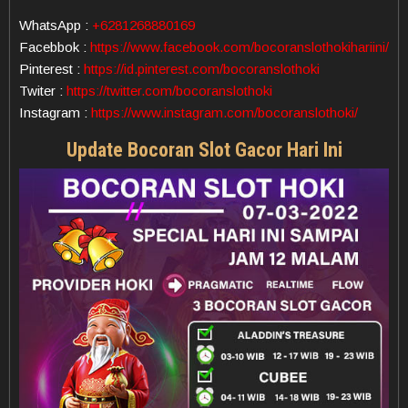
WhatsApp :
+6281268880169
Facebbok :
https://www.facebook.com/bocoranslothokihariini/
Pinterest :
https://id.pinterest.com/bocoranslothoki
Twiter :
https://twitter.com/bocoranslothoki
Instagram :
https://www.instagram.com/bocoranslothoki/
Update Bocoran Slot Gacor Hari Ini