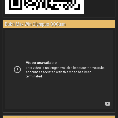
Bukti Max Win Olympus QQCuan