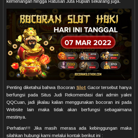
kemenangan hingga Ratusan Juta Rupiah sekarang juga.
Penting diketahui bahwa Bocoran
Slot
Gacor tersebut hanya
berfungsi pada Situs Judi Rekomendasi dari admin yakni
QQCuan, jadi jikalau kalian menggunakan bocoran ini pada
Website lain maka tidak akan berfungsi sebagaimana
mestinya.
Perhatian!!! Jika masih merasa ada kebinggungan maka
silahkan hubungi kami melalui kontak berikut ini :