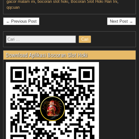
gacor malam ini
,
bocoran slot hoki
,
Bocoran Slot Hoki Hari Ini
,
qqcuan
← Previous Post
Next Post →
Download Aplikasi Bocoran Slot Hoki