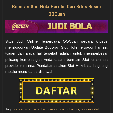
Bocoran Slot Hoki Hari Ini Dari Situs Resmi
QQCuan
Situs Judi Online Terpercaya QQCuan secara khusus
membocorkan Update Bocoran Slot Hoki Tergacor hari ini,
tujuan dari pada hal tersebut adalah untuk memperbesar
peluang kemenangan Anda dalam bermain Slot di semua
provider ternama. Pendafatran akun Slot Hoki bisa langsung
melalui menu daftar di bawah.
Tag:
bocoran slot gacor
,
bocoran slot gacor hari ini
,
bocoran slot