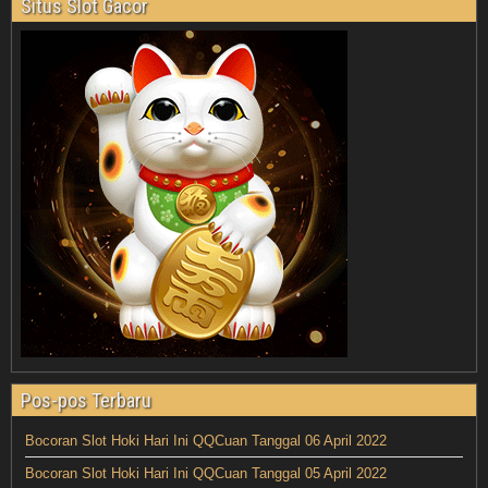
Situs Slot Gacor
Pos-pos Terbaru
Bocoran Slot Hoki Hari Ini QQCuan Tanggal 06 April 2022
Bocoran Slot Hoki Hari Ini QQCuan Tanggal 05 April 2022