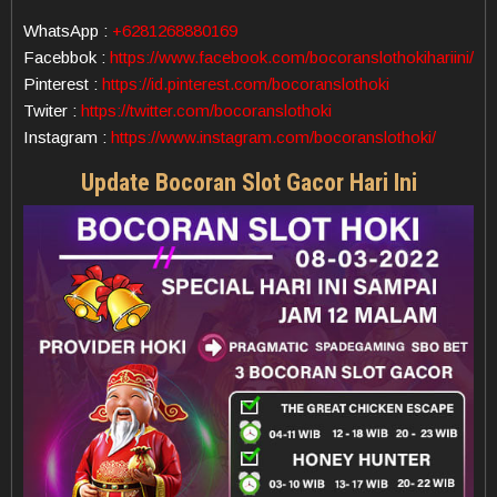
WhatsApp :
+6281268880169
Facebbok :
https://www.facebook.com/bocoranslothokihariini/
Pinterest :
https://id.pinterest.com/bocoranslothoki
Twiter :
https://twitter.com/bocoranslothoki
Instagram :
https://www.instagram.com/bocoranslothoki/
Update Bocoran Slot Gacor Hari Ini