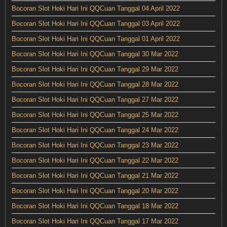
Bocoran Slot Hoki Hari Ini QQCuan Tanggal 04 April 2022
Bocoran Slot Hoki Hari Ini QQCuan Tanggal 03 April 2022
Bocoran Slot Hoki Hari Ini QQCuan Tanggal 01 April 2022
Bocoran Slot Hoki Hari Ini QQCuan Tanggal 30 Mar 2022
Bocoran Slot Hoki Hari Ini QQCuan Tanggal 29 Mar 2022
Bocoran Slot Hoki Hari Ini QQCuan Tanggal 28 Mar 2022
Bocoran Slot Hoki Hari Ini QQCuan Tanggal 27 Mar 2022
Bocoran Slot Hoki Hari Ini QQCuan Tanggal 25 Mar 2022
Bocoran Slot Hoki Hari Ini QQCuan Tanggal 24 Mar 2022
Bocoran Slot Hoki Hari Ini QQCuan Tanggal 23 Mar 2022
Bocoran Slot Hoki Hari Ini QQCuan Tanggal 22 Mar 2022
Bocoran Slot Hoki Hari Ini QQCuan Tanggal 21 Mar 2022
Bocoran Slot Hoki Hari Ini QQCuan Tanggal 20 Mar 2022
Bocoran Slot Hoki Hari Ini QQCuan Tanggal 18 Mar 2022
Bocoran Slot Hoki Hari Ini QQCuan Tanggal 17 Mar 2022