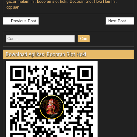
gacor malam ini
,
bocoran slot hoki
,
Bocoran Slot Hoki Hari Ini
,
qqcuan
← Previous Post
Next Post →
Download Aplikasi Bocoran Slot Hoki